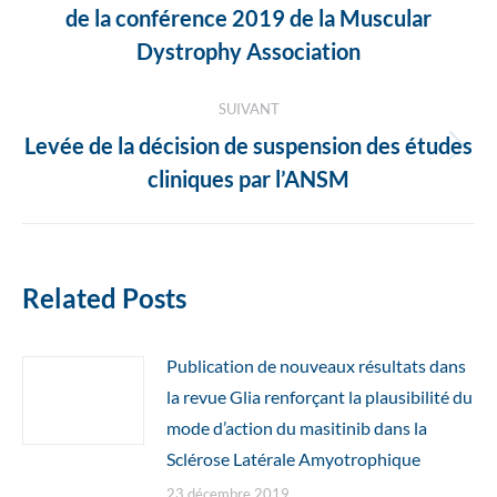
de la conférence 2019 de la Muscular
précédent
Dystrophy Association
:
SUIVANT
Levée de la décision de suspension des études
Article
cliniques par l’ANSM
suivant
:
Related Posts
Publication de nouveaux résultats dans
la revue Glia renforçant la plausibilité du
mode d’action du masitinib dans la
Sclérose Latérale Amyotrophique
23 décembre 2019