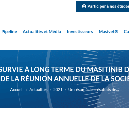
Participer à nos étude
Pipeline
Actualités et Média
Investisseurs
Masivet®
Ca
SURVIE À LONG TERME DU MASITINIB D
DE LA RÉUNION ANNUELLE DE LA SOC
Vous êtes ici :
Accueil
Actualités
2021
Un résumé des résultats de…