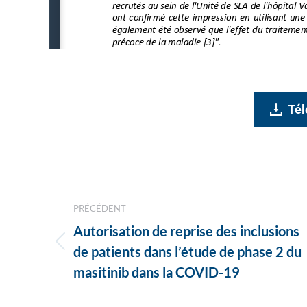
Tél
Navigation
des
PRÉCÉDENT
articles
Autorisation de reprise des inclusions
Article
de patients dans l’étude de phase 2 du
précédent
masitinib dans la COVID-19
: