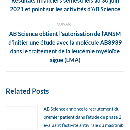
Résultats financiers semestriels au 30 juin
Article
articles
2021 et point sur les activités d’AB Science
précédent
:
SUIVANT
AB Science obtient l’autorisation de l’ANSM
d’initier une étude avec la molécule AB8939
Article
dans le traitement de la leucémie myéloïde
suivant
aigue (LMA)
:
Related Posts
AB Science annonce le recrutement du
premier patient dans l’étude de phase 2
évaluant l’activité antivirale du masitinib