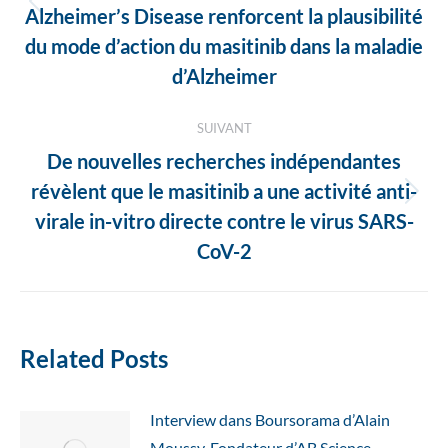
Article
Alzheimer’s Disease renforcent la plausibilité
précédent
du mode d’action du masitinib dans la maladie
:
d’Alzheimer
SUIVANT
De nouvelles recherches indépendantes
révèlent que le masitinib a une activité anti-
Article
virale in-vitro directe contre le virus SARS-
suivant
CoV-2
:
Related Posts
Interview dans Boursorama d’Alain
Moussy, Fondateur d’AB Science