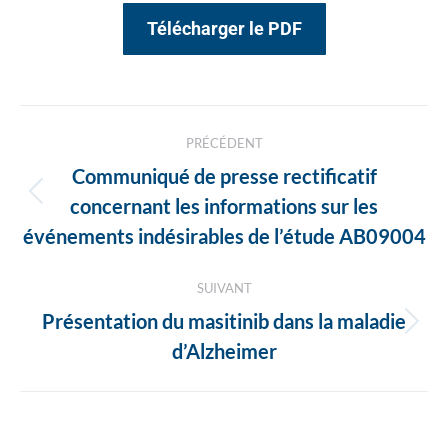
Télécharger le PDF
Navigation
PRÉCÉDENT
des
Communiqué de presse rectificatif
articles
Article
concernant les informations sur les
précédent
événements indésirables de l’étude AB09004
:
SUIVANT
Présentation du masitinib dans la maladie
Article
d’Alzheimer
suivant
: