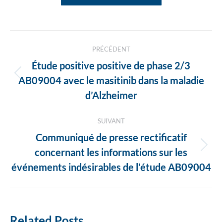
Navigation
PRÉCÉDENT
des
Étude positive positive de phase 2/3
articles
Article
AB09004 avec le masitinib dans la maladie
précédent
d’Alzheimer
:
SUIVANT
Communiqué de presse rectificatif
Article
concernant les informations sur les
suivant
événements indésirables de l’étude AB09004
:
Related Posts