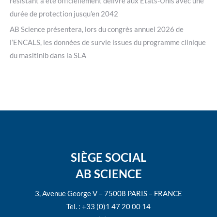
résistant a été officiellement délivré aux Etats-Unis avec une
durée de protection jusqu’en 2042
AB Science présentera, lors du congrès annuel 2026 de
l’ENCALS, les données de survie issues du programme clinique
du masitinib dans la SLA
SIÈGE SOCIAL
AB SCIENCE
3, Avenue George V – 75008 PARIS – FRANCE
Tel. : +33 (0)1 47 20 00 14