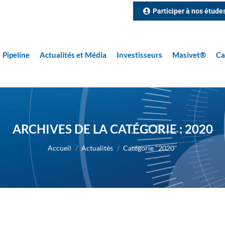
Participer à nos étude
Pipeline
Actualités et Média
Investisseurs
Masivet®
Ca
ARCHIVES DE LA CATÉGORIE :
2020
Vous êtes ici :
Accueil
Actualités
Catégorie "2020"