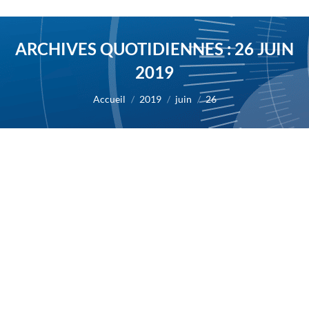
ARCHIVES QUOTIDIENNES :
26 JUIN
2019
Vous êtes ici :
Accueil
2019
juin
26
Résultats de l’analyse intermédiaire
pour le masitinib dans la maladie
d’Alzheimer
2019
Par
Alexis BERNARD
26 juin 2019
26/06/2019 – AB Science rapporte les résultats de