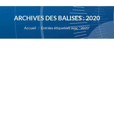
ARCHIVES DES BALISES :
2020
Vous êtes ici :
Accueil
Entrées étiquetées avec "2020"
Conférence Web le lundi 11 mai 2020
sur le masitinib en combinaison avec
l’isoquercétine dans le traitement du
COVID-19
2020
Par
Alexis BERNARD
7 mai 2020
07/05/2020 – AB Science tiendra une conférence