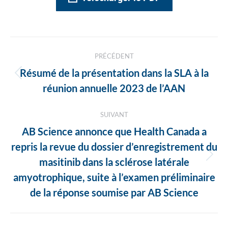
Navigation
PRÉCÉDENT
des
Résumé de la présentation dans la SLA à la
Article
articles
réunion annuelle 2023 de l’AAN
précédent
:
SUIVANT
AB Science annonce que Health Canada a
repris la revue du dossier d’enregistrement du
Article
masitinib dans la sclérose latérale
suivant
amyotrophique, suite à l’examen préliminaire
:
de la réponse soumise par AB Science