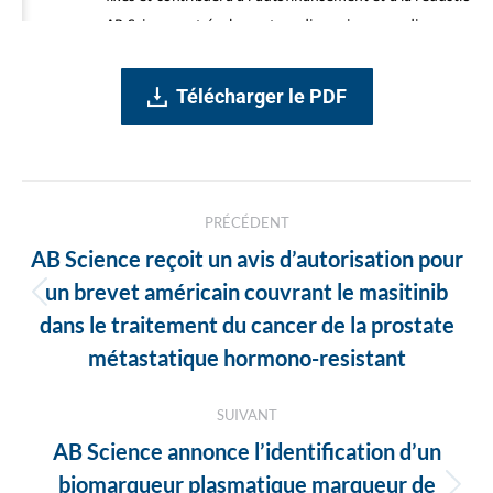
Télécharger le PDF
Navigation
PRÉCÉDENT
des
AB Science reçoit un avis d’autorisation pour
articles
un brevet américain couvrant le masitinib
Article
dans le traitement du cancer de la prostate
précédent
métastatique hormono-resistant
:
SUIVANT
AB Science annonce l’identification d’un
biomarqueur plasmatique marqueur de