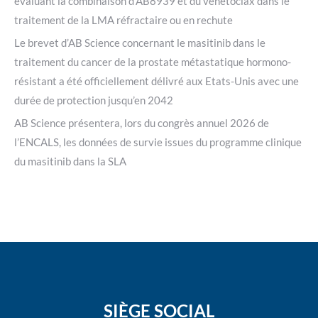
évaluant la combinaison d’AB8939 et du vénétoclax dans le
traitement de la LMA réfractaire ou en rechute
Le brevet d’AB Science concernant le masitinib dans le
traitement du cancer de la prostate métastatique hormono-
résistant a été officiellement délivré aux Etats-Unis avec une
durée de protection jusqu’en 2042
AB Science présentera, lors du congrès annuel 2026 de
l’ENCALS, les données de survie issues du programme clinique
du masitinib dans la SLA
SIÈGE SOCIAL