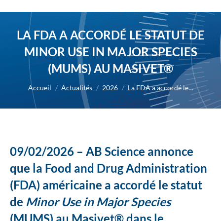
LA FDA A ACCORDÉ LE STATUT DE
MINOR USE IN MAJOR SPECIES
(MUMS) AU MASIVET®
Vous êtes ici :
Accueil
Actualités
2026
La FDA a accordé le…
09/02/2026 – AB Science annonce
que la Food and Drug Administration
(FDA) américaine a accordé le statut
de
Minor Use in Major Species
(MUMS) au Masivet® dans le