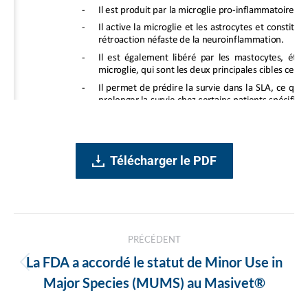
Télécharger le PDF
Navigation
PRÉCÉDENT
des
La FDA a accordé le statut de Minor Use in
Article
articles
Major Species (MUMS) au Masivet®
précédent