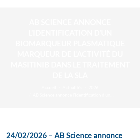
AB SCIENCE ANNONCE
L’IDENTIFICATION D’UN
BIOMARQUEUR PLASMATIQUE
MARQUEUR DE L’ACTIVITÉ DU
MASITINIB DANS LE TRAITEMENT
DE LA SLA
Vous êtes ici :
Accueil
Actualités
2026
AB Science annonce l’identification d’un…
24/02/2026 – AB Science annonce