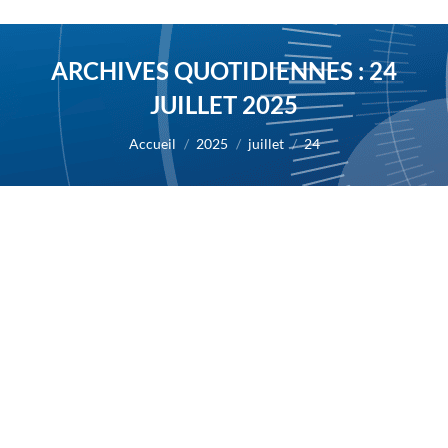
ARCHIVES QUOTIDIENNES :
24
JUILLET 2025
Vous êtes ici :
Accueil
2025
juillet
24
AB Science a obtenu l’autorisation de
plusieurs pays européens pour initier
l’étude confirmatoire de phase 3 avec le
masitinib dans la SLA
2025
Par
Alexis BERNARD
24 juillet 2025