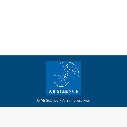
24/07/2025 – AB Science annonce aujourd’hui que
l’étude confirmatoire de phase 3 avec le masitinib
dans la sclérose latérale amyotrophique a été
autorisée par une première série de pays européens
© AB Science – All right reserved