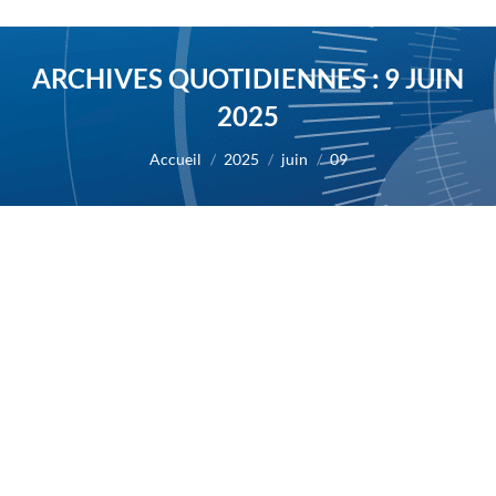
ARCHIVES QUOTIDIENNES :
9 JUIN
2025
Vous êtes ici :
Accueil
2025
juin
09
AB Science annonce l’approbation par
l’EMA de la prolongation de la durée de
conservation de Masivet à 4 ans
2025
Par
Alexis BERNARD
9 juin 2025
09/06/2025 – AB Science annonce aujourd’hui que