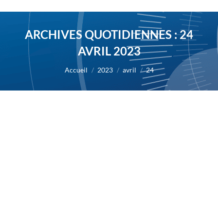
ARCHIVES QUOTIDIENNES :
24
AVRIL 2023
Vous êtes ici :
Accueil
2023
avril
24
Succès de l’augmentation de capital par
placement privé pour un montant de 15
millions d’euros
2023
Par
Alexis BERNARD
24 avril 2023
24/04/2023 – AB Science annonce aujourd’hui le