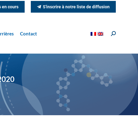
s en cours
S'inscrire à notre liste de diffusion
rrières
Contact
Recherche
:
2020