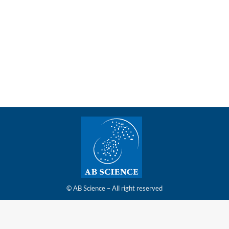
uant le masitinib dans la maladie d’Alzheimer
e l’étude de phase 2B/3 évaluant le masitinib dans la maladie d’
© AB Science – All right reserved