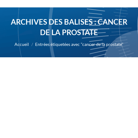
ARCHIVES DES BALISES :
CANCER
DE LA PROSTATE
Vous êtes ici :
Accueil
Entrées étiquetées avec "cancer de la prostate"
Résultats de l’étude de Phase 3 évaluant
le masitinib dans le cancer de la prostate
2021
Par
Alexis BERNARD
26 mai 2021
26/05/2021 : AB Science a communiqué les
résultats de son étude de phase 3 évaluant le