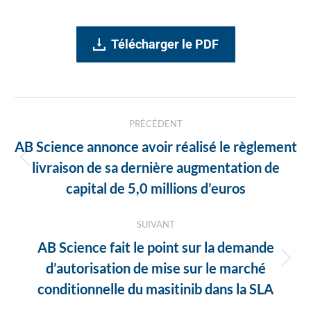
Télécharger le PDF
Navigation
PRÉCÉDENT
des
AB Science annonce avoir réalisé le règlement
articles
Article
livraison de sa dernière augmentation de
précédent
capital de 5,0 millions d’euros
:
SUIVANT
AB Science fait le point sur la demande
Article
d’autorisation de mise sur le marché
suivant
conditionnelle du masitinib dans la SLA
: