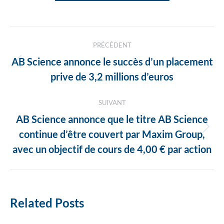
Navigation
PRÉCÉDENT
des
AB Science annonce le succès d’un placement
Article
articles
prive de 3,2 millions d’euros
précédent
:
SUIVANT
AB Science annonce que le titre AB Science
Article
continue d’être couvert par Maxim Group,
suivant
avec un objectif de cours de 4,00 € par action
:
Related Posts