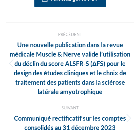
Navigation
PRÉCÉDENT
des
Une nouvelle publication dans la revue
articles
médicale Muscle & Nerve valide l’utilisation
du déclin du score ALSFR-S (ΔFS) pour le
Article
design des études cliniques et le choix de
précédent
traitement des patients dans la sclérose
:
latérale amyotrophique
SUIVANT
Communiqué rectificatif sur les comptes
Article
consolidés au 31 décembre 2023
suivant
: