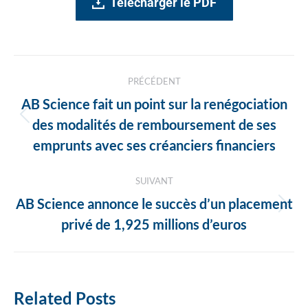
Télécharger le PDF
Navigation
PRÉCÉDENT
des
AB Science fait un point sur la renégociation
articles
Article
des modalités de remboursement de ses
précédent
emprunts avec ses créanciers financiers
:
SUIVANT
AB Science annonce le succès d’un placement
Article
privé de 1,925 millions d’euros
suivant
:
Related Posts