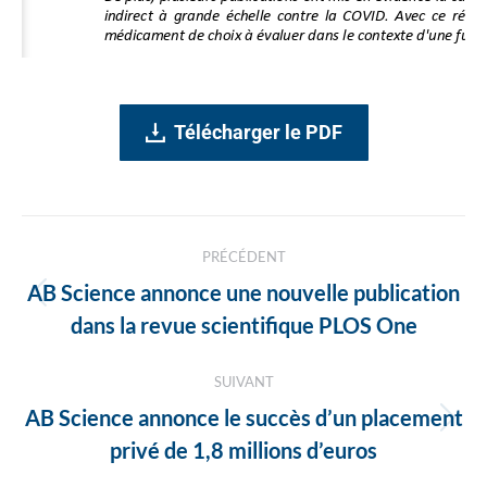
Télécharger le PDF
Navigation
PRÉCÉDENT
des
AB Science annonce une nouvelle publication
Article
articles
dans la revue scientifique PLOS One
précédent
:
SUIVANT
AB Science annonce le succès d’un placement
Article
privé de 1,8 millions d’euros
suivant