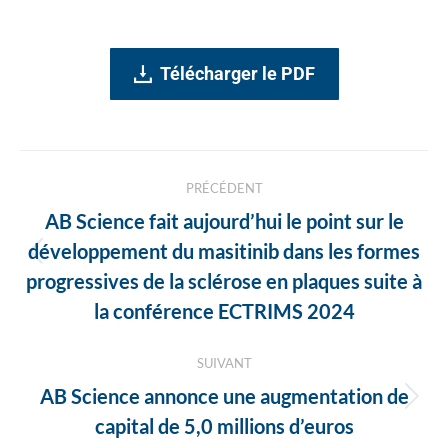
Télécharger le PDF
Navigation
PRÉCÉDENT
des
AB Science fait aujourd’hui le point sur le
articles
développement du masitinib dans les formes
Article
progressives de la sclérose en plaques suite à
précédent
la conférence ECTRIMS 2024
:
SUIVANT
AB Science annonce une augmentation de
Article
capital de 5,0 millions d’euros
suivant